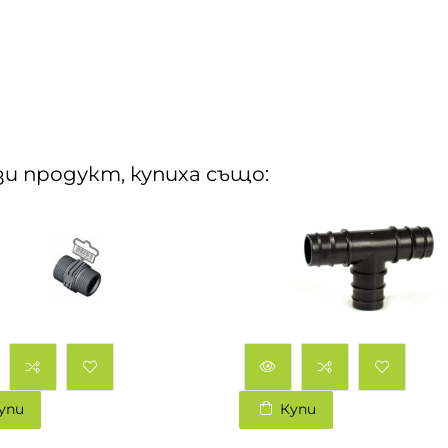
и продукт, купиха също:
упи
Купи