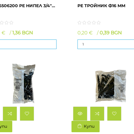
6506200 РЕ НИПЕЛ 3/4"
PE ТРОЙНИК Ф16 MM
0 €
1,36 BGN
0,20 €
0,39 BGN
упи
Купи