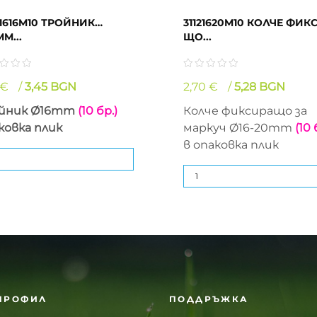
31616M10 ТРОЙНИК
31121620M10 КОЛЧЕ ФИКС
M...
ЩО...
 €
3,45 BGN
2,70 €
5,28 BGN
йник Ø16mm
(10 бр.)
Колче фиксиращо за
ковка плик
маркуч Ø16-20mm
(10 
в опаковка плик
ПРОФИЛ
ПОДДРЪЖКА