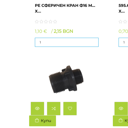
РЕ СФЕРИЧЕН КРАН Ф16 ММ
595.
Х...
Х...
1,10 €
2,15 BGN
0,7
Купи
К