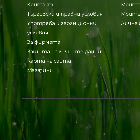
Контакти
Моите
Търговски и правни условия
Моите
Употреба и гаранционни
Лична
условия
За фирмата
Защита на личните данни
Карта на сайта
Магазини