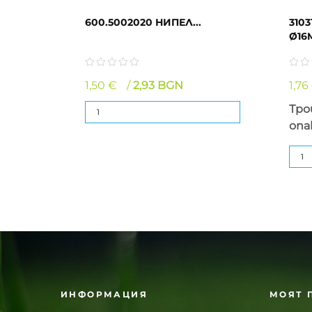
600.5002020 НИПЕЛ...
310
Ø16M
1,50 €
2,93 BGN
1,76
Тро
опа
ИНФОРМАЦИЯ
МОЯТ 