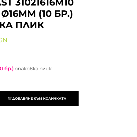
ST 31021616M10
Ø16MM (10 БР.)
КА ПЛИК
BGN
10 бр.)
опаковка плик
ДОБАВЯНЕ КЪМ КОЛИЧКАТА