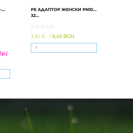
-
PE АДАПТОР ЖЕНСКИ PN10
32...
3,30 €
6,45 BGN
бр.)