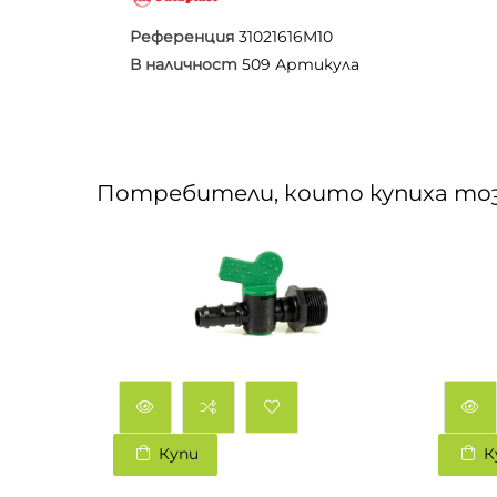
Референция
31021616M10
В наличност
509 Артикула
Потребители, които купиха тоз
Купи
К