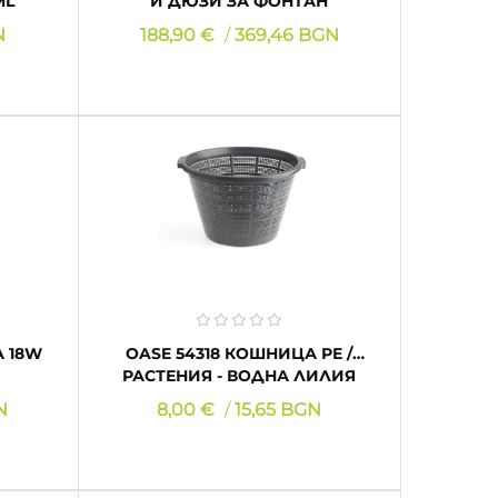
ML
И ДЮЗИ ЗА ФОНТАН
AQUARIUS FOUNTAIN...
Цена
N
188,90 €
369,46 BGN
КУПИ
КА 18W
OASE 54318 КОШНИЦА РЕ /
РАСТЕНИЯ - ВОДНА ЛИЛИЯ
Ф40 СМ
Цена
N
8,00 €
15,65 BGN