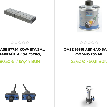
КУПИ
КУПИ
 57754 КОЛЧЕТА ЗА
OASE 36861 ЛЕПИЛО ЗА PVC
НАКРАЙНИК ЗА ЕЗЕРО,
ФОЛИО 250 ML
PONDEDGE 10 XL
Цена
Цена
80,50 €
157,44 BGN
25,62 €
50,11 BG
КУПИ
КУПИ