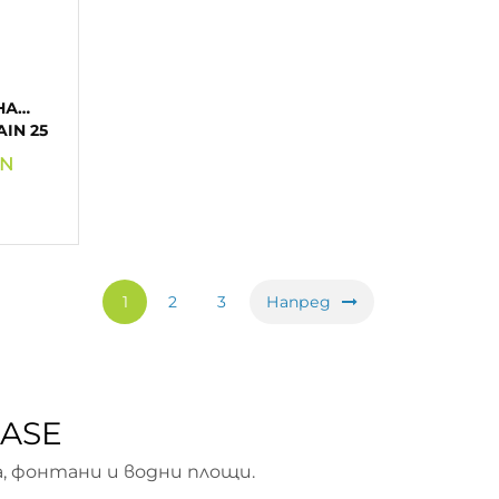
GN
1
2
3
Напред
OASE
а, фонтани и водни площи.