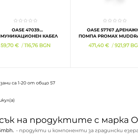
OASE 47039
OASE 57767 ДРЕНАЖНА
МУНИКАЦИОНЕН КАБЕЛ
ПОМПА PROMAX MUDDRAIN 25
EGC 5.0 М
000
Цена
Цена
59,70 €
116,76 BGN
471,40 €
921,97 B
КУПИ
КУПИ
зани са 1-20 от общо 57
кул(а)
сък на продуктите с марка 
Gmbh.
- продукти и компоненти за градински езер