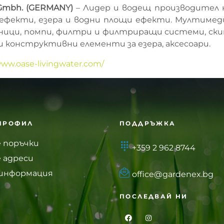
Gmbh. (GERMANY)
– Лидер и водещ производител 
ефекти, езера и водни площи ефекти. Мултимед
ици, помпи, филтри и филтриращи системи, ски
и конструктивни елементи за езера, аксесоари.
www.oase-livingwater.com/
ПРОФИЛ
ПОДДРЪЖКА
 поръчки
+359 2 962 8744
 адреси
 информация
office@gardenex.bg
ПОСЛЕДВАЙ НИ