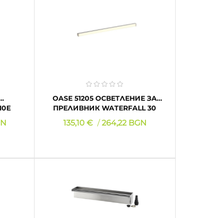
КУПИ
OASE 51205 ОСВЕТЛЕНИЕ ЗА
10E
ПРЕЛИВНИК WATERFALL 30
Цена
GN
135,10 €
264,22 BGN
КУПИ