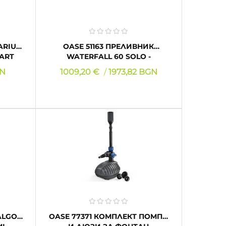
OASE 51163 ПРЕЛИВНИК
TART
WATERFALL 60 SOLO -
КОМПЛЕКТ
Цена
GN
1009,20 €
1973,82 BGN
КУПИ
OASE 77371 КОМПЛЕКТ ПОМПА