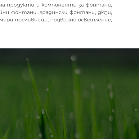
на продукти и компоненти за фонтани,
йни фонтани, градински фонтани, дюзи,
мери преливници, подводно осветление,