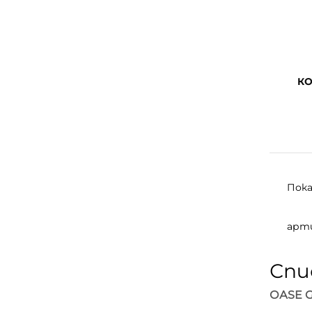
КО
Пока
арти
Спи
ОАSE 