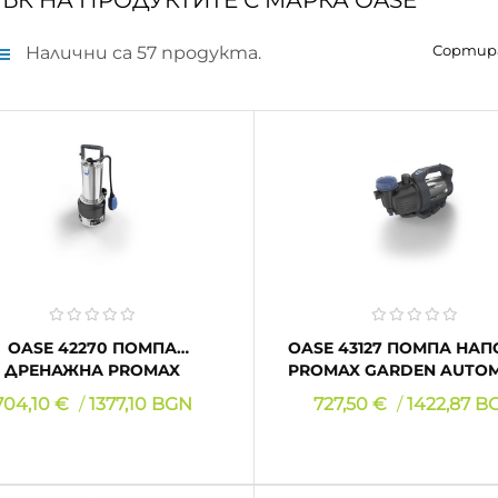
ЪК НА ПРОДУКТИТЕ С МАРКА OASE
Сортир
Налични са 57 продукта.
OASE 42270 ПОМПА
OASE 43127 ПОМПА НАПОРНА
ДРЕНАЖНА PROMAX
PROMAX GARDEN AUTOM
MUDDRAIN 25 000
5 000
Цена
Цена
704,10 €
1377,10 BGN
727,50 €
1422,87 B