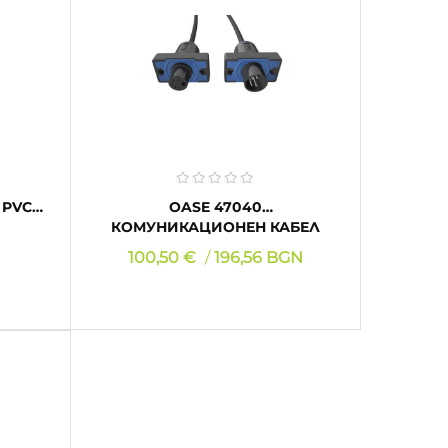
КУПИ
OASE 47040
КОМУНИКАЦИОНЕН КАБЕЛ
EGC 10.0 М
Цена
N
100,50 €
196,56 BGN
КУПИ