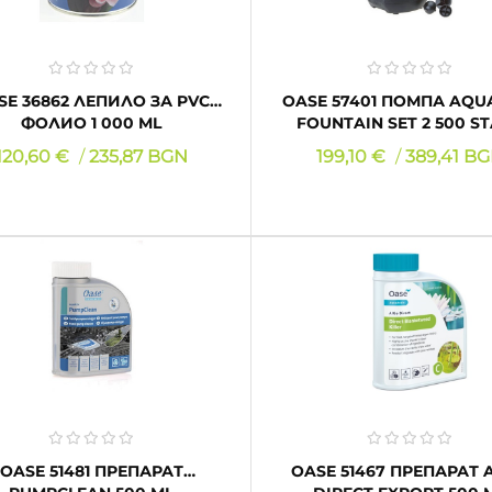
ПИЛО ЗА PVC
OASE 57401 ПОМПА AQUARIUS
ФОЛИО 1 000 ML
FOUNTAIN SET 2 500 S
Цена
Цена
120,60 €
235,87 BGN
199,10 €
389,41 B
КУПИ
КУПИ
OASE 51481 ПРЕПАРАТ
OASE 51467 ПРЕПАРАТ ALGO