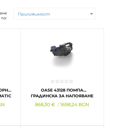

ане
Приложимост
по:
OASE 43128 ПОМПА
ATIC
ГРАДИНСКА ЗА НАПОЯВАНЕ
PROMAX GARDEN
Цена
GN
868,30 €
1698,24 BGN