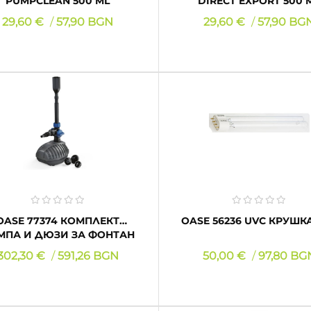
PUMPCLEAN 500 ML
DIRECT EXPORT 500 
Цена
Цена
29,60 €
57,90 BGN
29,60 €
57,90 BG
КУПИ
КУПИ
SE 77374 КОМПЛЕКТ
OASE 56236 UVC КРУШ
МПА И ДЮЗИ ЗА ФОНТАН
AQUARIUS CLASSIC...
Цена
Цена
302,30 €
591,26 BGN
50,00 €
97,80 BG