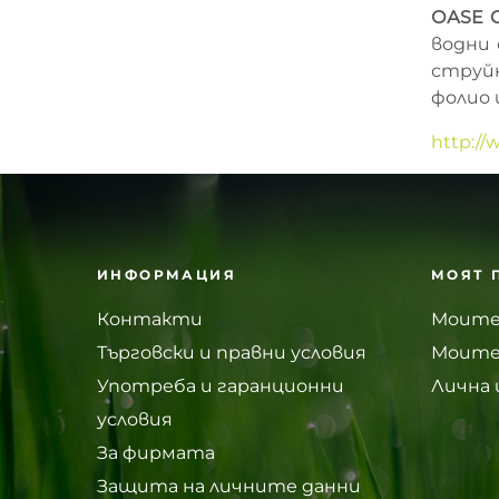
ОАSE 
водни 
струйн
фолио 
http://
ИНФОРМАЦИЯ
МОЯТ 
Контакти
Моите
Търговски и правни условия
Моите
Употреба и гаранционни
Лична
условия
За фирмата
Защита на личните данни